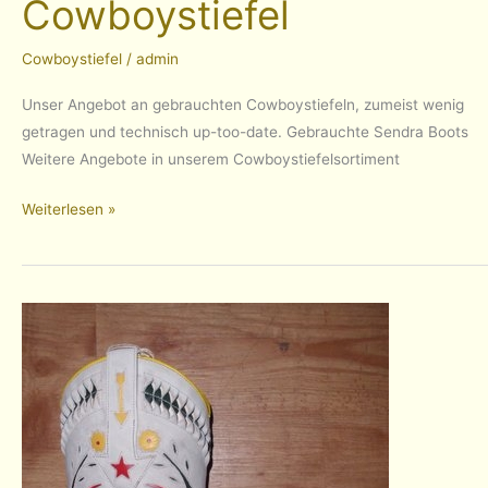
Cowboystiefel
Cowboystiefel
/
admin
Unser Angebot an gebrauchten Cowboystiefeln, zumeist wenig
getragen und technisch up-too-date. Gebrauchte Sendra Boots
Weitere Angebote in unserem Cowboystiefelsortiment
Gebrauchte
Weiterlesen »
Cowboystiefel