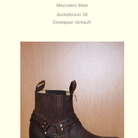
Mezcalero Biker
dunkelbraun 38
Einzelpaar Verkauft