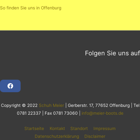
So finden Sie uns in Offenburg
Folgen Sie uns auf
F
a
c
e
Copyright © 2022
Schuh Meier
| Gerberstr. 17, 77652 Offenburg | Tel
b
o
0781 22337 | Fax 0781 73060 |
info@meier-boots.de
o
k
Startseite
Kontakt
Standort
Impressum
Datenschutzerklärung
Disclaimer