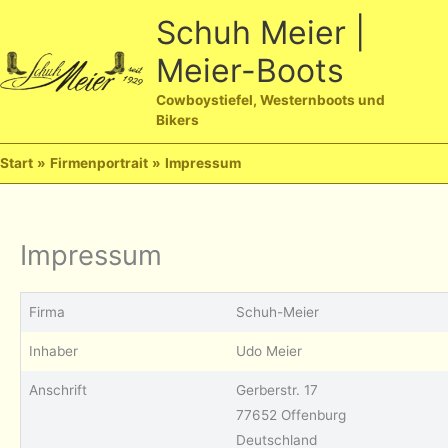
Zum
Schuh Meier |
Inhalt
Meier-Boots
springen
Ha
Cowboystiefel, Westernboots und
Bikers
Start
Firmenportrait
Impressum
Impressum
Firma
Schuh-Meier
Inhaber
Udo Meier
Anschrift
Gerberstr. 17
77652 Offenburg
Deutschland