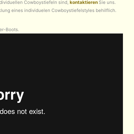
ndividuellen Cowboystiefeln sind,
kontaktieren
Sie uns.
lung eines individuelen Cowboystiefelstyles behilflich.
er-Boots.