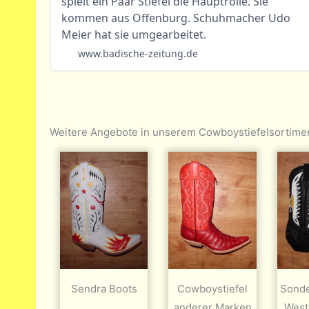
spielt ein Paar Stiefel die Hauptrolle. Sie
kommen aus Offenburg. Schuhmacher Udo
Meier hat sie umgearbeitet.
www.badische-zeitung.de
Weitere Angebote in unserem Cowboystiefelsortime
Sendra Boots
Cowboystiefel
Sond
anderer Marken
Weste