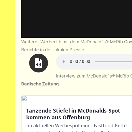
Weiterer Werbeclib mit dem McDonald`s® McRib Cow
Berichte in der lokalen Presse
Interview zum McDonald`s® McRib C
Badische Zeitung
Tanzende Stiefel in McDonalds-Spot
kommen aus Offenburg
Im aktuellen Werbespot einer Fastfood-Kette