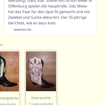
Werbung? Ganz klar: Stiefel von Schuh Meier in
Offenburg spielen die Hauptrolle. Udo Meier
hat das Paar für den Spot fit gemacht und mit
Zwiebel und Gurke dekoriert. Der 55-Jährige
berichtet, wie es dazu kam.
www.bo.de
nt
Gebrauchte
erangebote
Cowboystiefel
rnstiefel,