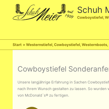
Zum
Schuh M
Inhalt
springen
Cowboystiefel, W
Start
Westernstiefel, Cowboystiefel, Westernboots
Cowboystiefel Sonderanfe
Unsere langjährige Erfahrung in Sachen Cowboystiefel
nach Ihrem Wunsch gestalten zu lassen. So wurden w
von McDonald`s® zu fertigen.