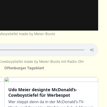
boystiefel made by Meier-Boots
owboystiefel made by Meier-Boots mit Radio Ohr
Offenburger Tageblatt
Udo Meier designte McDonald’s-
Cowboystiefel für Werbespot
Wer steppt denn da in der McDonald’s-TV-