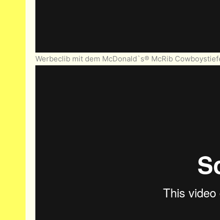
Werbeclib mit dem McDonald`s® McRib Cowboystief