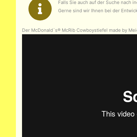
Falls Sie auch auf der Suche nach i
Gerne sind wir Ihnen bei der Entwick
Der McDonald`s® McRib Cowboystiefel made by Mei